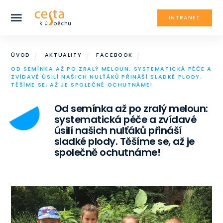
INTRANET
ÚVOD
AKTUALITY
FACEBOOK
OD SEMÍNKA AŽ PO ZRALÝ MELOUN: SYSTEMATICKÁ PÉČE A
ZVÍDAVÉ ÚSILÍ NAŠICH NULŤÁKŮ PŘINÁŠÍ SLADKÉ PLODY.
TĚŠÍME SE, AŽ JE SPOLEČNĚ OCHUTNÁME!
Od semínka až po zralý meloun:
systematická péče a zvídavé
úsilí našich nulťáků přináší
sladké plody. Těšíme se, až je
společně ochutnáme!