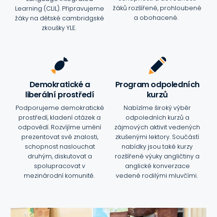
žáků rozšířené, prohloubené
Learning (CLIL). Připravujeme
a obohacené.
žáky na dětské cambridgské
zkoušky YLE.
Demokratické a
Program odpoledních
liberální prostředí
kurzů
Podporujeme demokratické
Nabízíme široký výběr
prostředí, kladení otázek a
odpoledních kurzů a
odpovědí. Rozvíjíme umění
zájmových aktivit vedených
prezentovat své znalosti,
zkušenými lektory. Součástí
schopnost naslouchat
nabídky jsou také kurzy
druhým, diskutovat a
rozšířené výuky angličtiny a
spolupracovat v
anglické konverzace
mezinárodní komunitě.
vedené rodilými mluvčími.