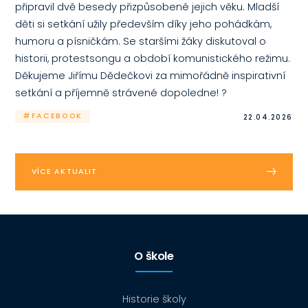
připravil dvě besedy přizpůsobené jejich věku. Mladší
děti si setkání užily především díky jeho pohádkám,
humoru a písničkám. Se staršími žáky diskutoval o
historii, protestsongu a období komunistického režimu.
Děkujeme Jiřímu Dědečkovi za mimořádně inspirativní
setkání a příjemně strávené dopoledne! ?
#FACEBOOK
22.04.2026
VÍCE AKTUALIT
O škole
Historie školy