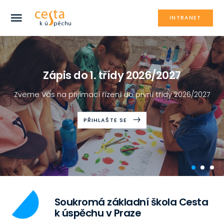
INTRANET
Zápis do 1. třídy 2026/2027
Novinky
Zápis do nultého ročníku
Soukromá základní škola Cesta k úspěchu v Praze Vás
zve na zápis do nultého ročníku 2026/2027.
PŘIHLAŠTE SE
VÍCE INFORMACÍ
VÍCE INFORMACÍ
Soukromá základní škola Cesta
k úspěchu v Praze