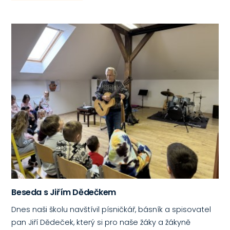
Beseda s Jiřím Dědečkem
Dnes naši školu navštívil písničkář, básník a spisovatel
pan Jiří Dědeček, který si pro naše žáky a žákyně