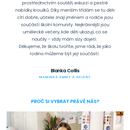
prostřednictvím soutěží, exkurzí a pestré
hodiny moc těší! I když Kryštof mě do své online
pocit, když vaše dítě chodí s radostí do školy a
poznatky, rozvinutým kritickým myšlením a
všem a výuku přizpůsobovat potřebám
nabídky kroužků. Díky menším třídám se tu děti
jednotlivých dětí. Také mimoškolní aktivity jsou
třídy nepustí :-). Rozhodně ho ale zklidnila
zdravým sebevědomím... DĚKUJEME!!!!
učení mu přijde jako zábava.
cítí dobře, učitele znají jménem a rodiče jsou
velmi pestré a výuka je vhodně doplňována
přítomnost třídní učitelky (je skvělá) a
MUDr. Lucia Mansfeldová
Markéta Macháčková
součástí školní komunity. Nejkrásnější jsou
spolužáků aspoň takto na dálku. U obou kluků
tématickými výlety, exkurzemi a workshopy a
MAMINKA LAURY A MII
MAMINKA ELLY
umělecké večery, kde děti ukazují, co se
pozoruji psychickou pohodu od zahájení online
propojena s praktickým využitím znalostí. Děti
naučily – vždy mám slzy dojetí.
výuky. Prospívá jim pravidelný režim. Díky za to!
se učí jak pracovat samostatně tak i v týmu.
Děkujeme, že školu tvoříte, jsme rádi, že jako
Mgr. Vladimíra Chlandová
Eva Sandalová
rodina můžeme být její součástí.
MAMINKA KRYŠTOFA A VIKTORA
MAMINKA MÍŠI A MATYÁŠE
Blanka Collis
MAMINKA EMMY A HELENY
PROČ SI VYBRAT PRÁVĚ NÁS?