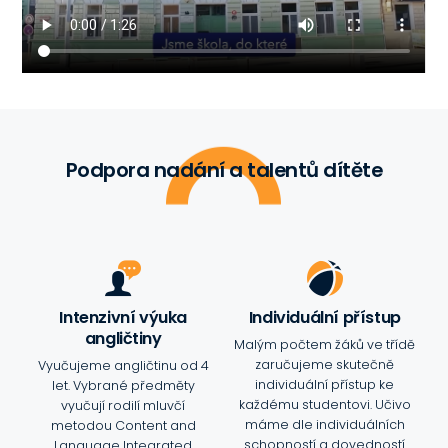
Podpora nadání a talentů dítěte
Intenzivní výuka
Individuální přístup
angličtiny
Malým počtem žáků ve třídě
zaručujeme skutečně
Vyučujeme angličtinu od 4
individuální přístup ke
let. Vybrané předměty
každému studentovi. Učivo
vyučují rodilí mluvčí
máme dle individuálních
metodou Content and
schopností a dovedností
Language Integrated