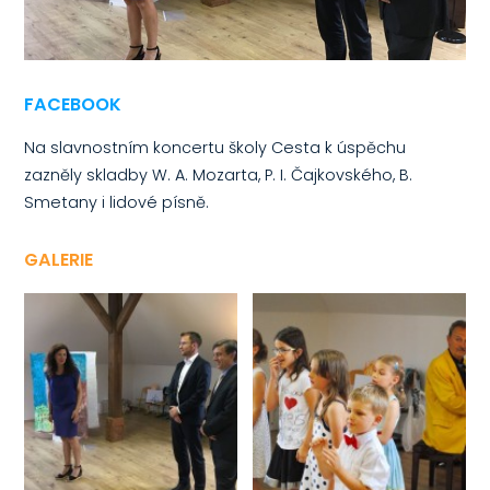
FACEBOOK
Na slavnostním koncertu školy Cesta k úspěchu
zazněly skladby W. A. Mozarta, P. I. Čajkovského, B.
Smetany i lidové písně.
GALERIE