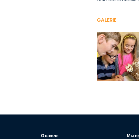
GALERIE
О школе
Мы п