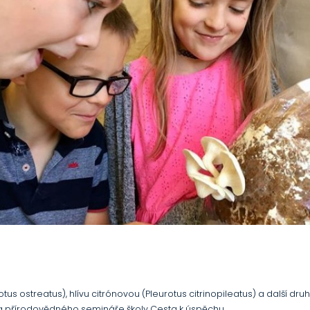
otus ostreatus), hlívu citrónovou (Pleurotus citrinopileatus) a další dr
 a přírodovědného semináře školy Cesta k úspěchu.