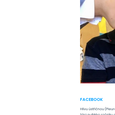
FACEBOOK
Hlívu ústřičnou (Pleur
žáci nultého ročníku