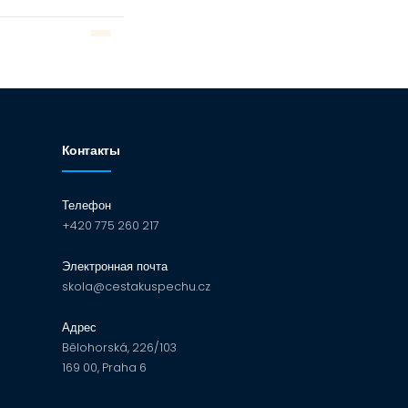
Контакты
Телефон
+420 775 260 217
Электронная почта
skola@cestakuspechu.cz
Адрес
Bělohorská, 226/103
169 00, Praha 6