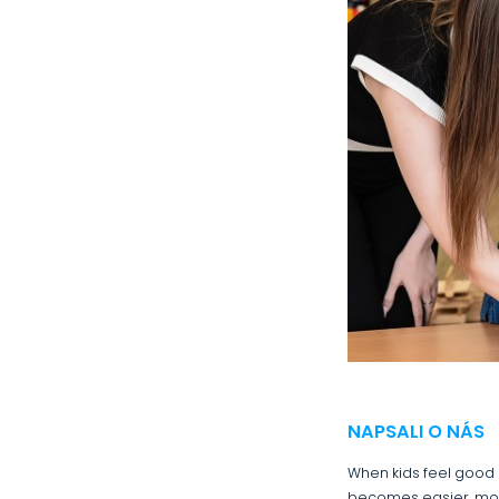
NAPSALI O NÁS
When kids feel good 
becomes easier, more