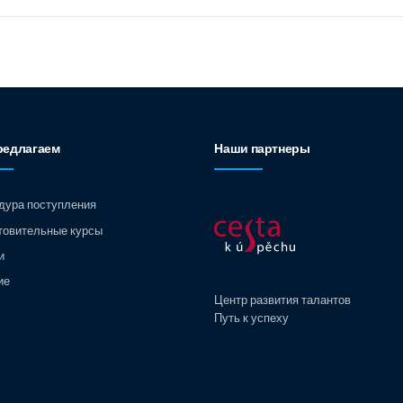
редлагаем
Наши партнеры
дура поступления
товительные курсы
и
ие
Центр развития талантов
Путь к успеху