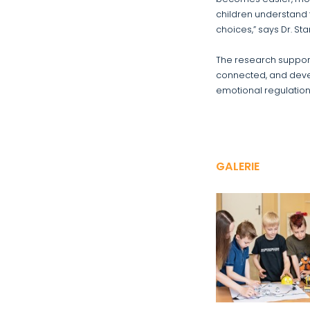
children understand 
choices,” says Dr. S
The research supports
connected, and devel
emotional regulatio
GALERIE