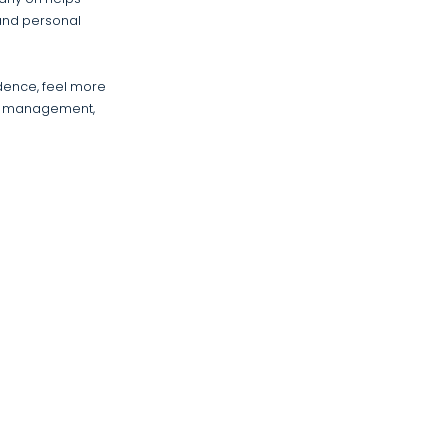
 and personal
idence, feel more
ess management,