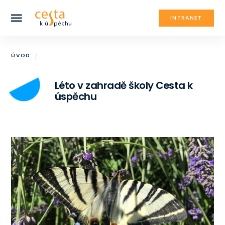
INTRANET
ÚVOD
Léto v zahradě školy Cesta k
úspěchu