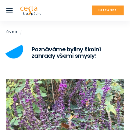
INTRANET
ÚVOD
Poznáváme byliny školní
zahrady všemi smysly!