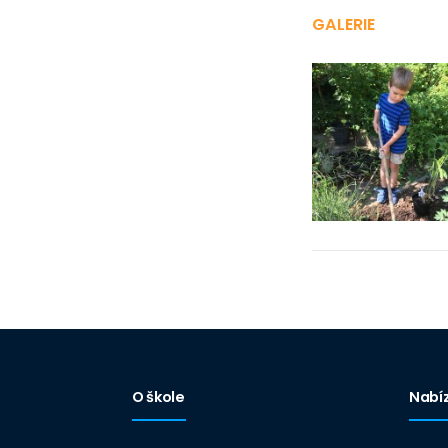
GALERIE
O škole
Nabí