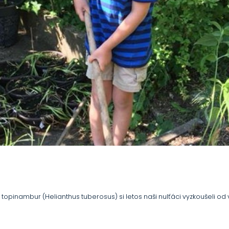
 topinambur (Helianthus tuberosus) si letos naši nulťáci vyzkoušeli o