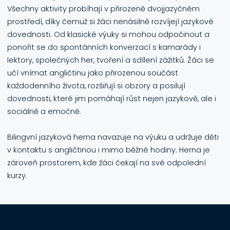
Všechny aktivity probíhají v přirozeně dvojjazyčném
prostředí, díky čemuž si žáci nenásilně rozvíjejí jazykové
dovednosti. Od klasické výuky si mohou odpočinout a
ponořit se do spontánních konverzací s kamarády i
lektory, společných her, tvoření a sdílení zážitků. Žáci se
učí vnímat angličtinu jako přirozenou součást
každodenního života, rozšiřují si obzory a posilují
dovednosti, které jim pomáhají růst nejen jazykově, ale i
sociálně a emočně.
Bilingvní jazyková herna navazuje na výuku a udržuje děti
v kontaktu s angličtinou i mimo běžné hodiny. Herna je
zároveň prostorem, kde žáci čekají na své odpolední
kurzy.