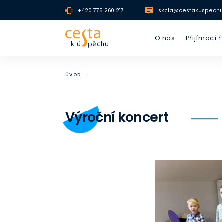
+420 775 260 217
skola@cestakuspechu
O nás
Přijímací ř
Zaměření školy
Nultý roč
ÚVOD
Historie školy
První stu
Vedení školy
Druhý st
Výroční koncert
Školská rada
Náš absolvent
FAQ