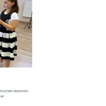
 byl umocněn vědomím,
ne!