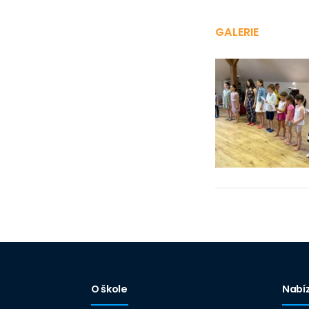
GALERIE
O škole
Nabí