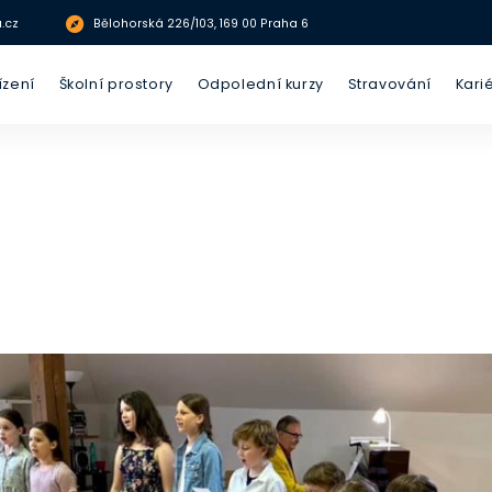
.cz
Bělohorská 226/103, 169 00 Praha 6
ízení
Školní prostory
Odpolední kurzy
Stravování
Kari
Přírodovědná
ník
Jazykové kurzy
labolatoř
Sportovní a
peň
Zahrada
pohybové kurzy
upeň
Umělecké a kreativní
Multifunkční dvůr
kurzy
Tělocvična a
sportovní zázemí
Odborné kurzy
Bilingvní odpolední
Kuchyňka
herna
Koncertní sál
Příprava na přijímací
zkoušky
IT učebna
Knihovna