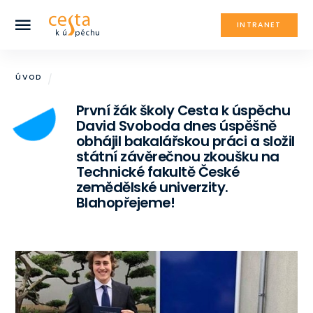
INTRANET
ÚVOD
První žák školy Cesta k úspěchu
David Svoboda dnes úspěšně
obhájil bakalářskou práci a složil
státní závěrečnou zkoušku na
Technické fakultě České
zemědělské univerzity.
Blahopřejeme!